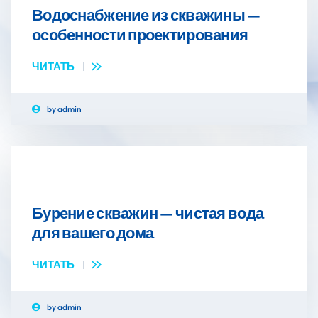
Водоснабжение из скважины —
20
МАР
особенности проектирования
ЧИТАТЬ
by
admin
Бурение скважин — чистая вода
20
МАР
для вашего дома
ЧИТАТЬ
by
admin