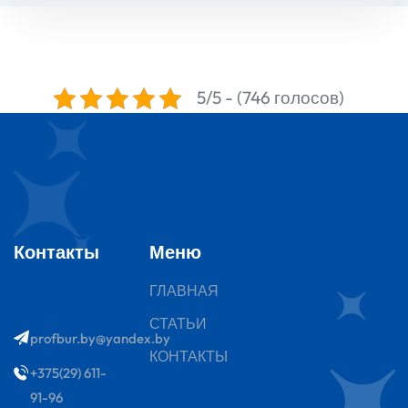
5/5 - (746 голосов)
Контакты
Меню
ГЛАВНАЯ
СТАТЬИ
profbur.by@yandex.by
КОНТАКТЫ
+375(29) 611-
91-96