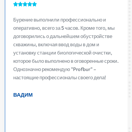
ю
Бурение выполнили профессионально и
В авг
овала
оперативно, всего за 5 часов. Кроме того, мы
чтобы
льна
договорились о дальнейшем обустройстве
участ
скважины, включая ввод воды в дом и
нам п
установку станции биологической очистки,
выпол
которое было выполнено в оговоренные сроки.
толко
Однозначно рекомендую "Profbur" –
Расск
настоящие профессионалы своего дела!
дейст
ВАДИМ
АНА