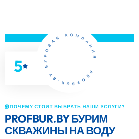
В
А
Я
О
Р
К
У
О
Б
М
П
Y
5
А
B
Н
.
R
И
U
Я
B
F
O
P
R
ПОЧЕМУ СТОИТ ВЫБРАТЬ НАШИ УСЛУГИ?
PROFBUR.BY
БУРИМ
СКВАЖИНЫ НА ВОДУ