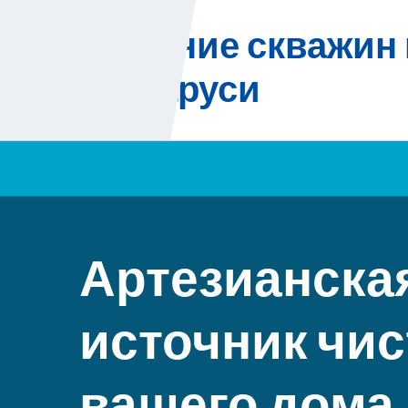
Skip
Бурение скважин 
to
content
Беларуси
Артезианска
источник чис
вашего дома