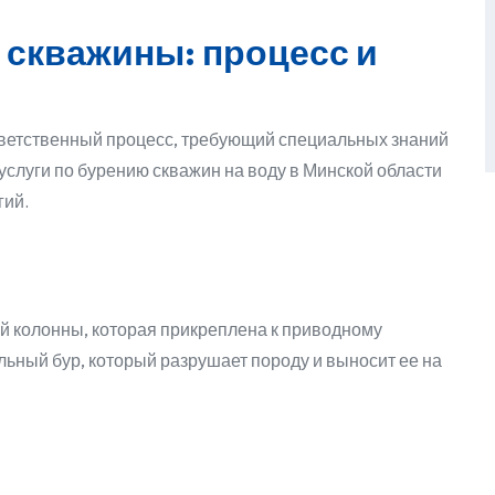
 скважины: процесс и
тветственный процесс, требующий специальных знаний
услуги по бурению скважин на воду в Минской области
гий.
й колонны, которая прикреплена к приводному
ьный бур, который разрушает породу и выносит ее на