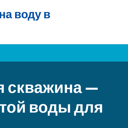
на воду в
я скважина —
той воды для