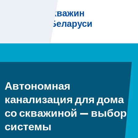
Skip
Бурение скважин
to
на воду в Беларуси
content
Автономная
канализация для дома
со скважиной — выбор
системы