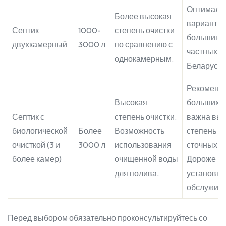
Оптималь
Более высокая
вариант д
Септик
1000-
степень очистки
большинс
двухкамерный
3000 л
по сравнению с
частных д
однокамерным.
Беларуси.
Рекоменду
Высокая
больших д
Септик с
степень очистки.
важна вы
биологической
Более
Возможность
степень о
очисткой (3 и
3000 л
использования
сточных в
более камер)
очищенной воды
Дороже в
для полива.
установке
обслужива
Перед выбором обязательно проконсультируйтесь со