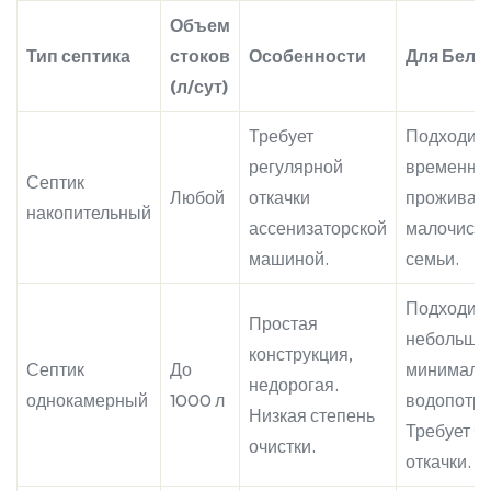
Объем
Тип септика
стоков
Особенности
Для Бела
(л/сут)
Требует
Подходит 
регулярной
временно
Септик
Любой
откачки
проживан
накопительный
ассенизаторской
малочисл
машиной.
семьи.
Подходит 
Простая
небольших
конструкция,
Септик
До
минималь
недорогая.
однокамерный
1000 л
водопотре
Низкая степень
Требует ч
очистки.
откачки.