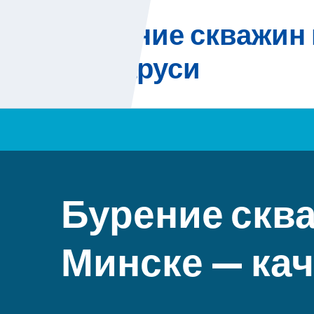
Skip
Бурение скважин 
to
content
Беларуси
Бурение сква
Минске — ка