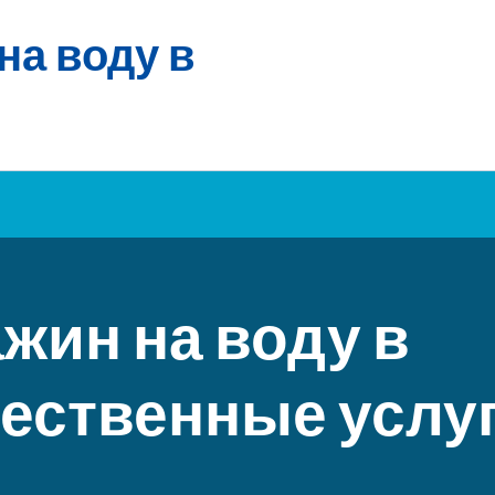
на воду в
жин на воду в
чественные услу