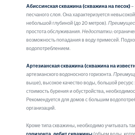
Абиссинская скважина (скважина на песок)
–
песчаного слоя. Она характеризуется невысокой 
небольшой глубиной (до 20 метров).
Преимущес
простота обслуживания.
Недостатки:
ограничен
возможность попадания в воду примесей. Подхо
водопотреблением.
Артезианская скважина (скважина на известн
артезианского водоносного горизонта.
Преимущ
выше), высокое качество воды, большой ресурс э
стоимость бурения и обустройства, необходим
Рекомендуется для домов с большим водопотреб
организаций.
Кроме типа скважины, необходимо учитывать та
горизонта
,
дебит скважины
(объем воды, кото