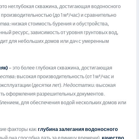
 это неглубокая скважина, достигающая водоносного
производительностью (до 1 м³/час) и сравнительно
тва:
низкая стоимость бурения и обустройства,
ный ресурс, зависимость от уровня грунтовых вод,
дит для небольших домов или дач с умеренным
як)
– это более глубокая скважина, достигающая
ества:
высокая производительность (от 1 м³/час и
ксплуатации (десятки лет).
Недостатки:
высокая
ость оформления разрешительных документов.
лением, для обеспечения водой нескольких домов или
кие факторы как:
глубина залегания водоносного
рый она способна дать за единицу времени),
качество