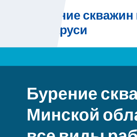
Skip
Бурение скважин 
to
content
Беларуси
Бурение сква
Минской обла
все виды ра