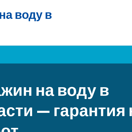
на воду в
жин на воду в
сти — гарантия 
бот