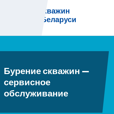
Skip
Бурение скважин
to
на воду в Беларуси
content
Бурение скважин —
сервисное
обслуживание