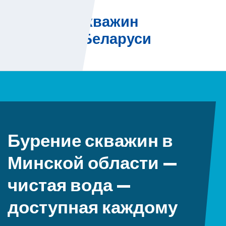
Skip
Бурение скважин
to
на воду в Беларуси
content
Бурение скважин в
Минской области —
чистая вода —
доступная каждому