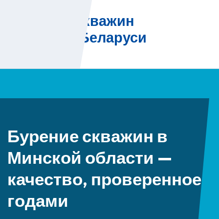
Skip
Бурение скважин
to
на воду в Беларуси
content
Бурение скважин в
Минской области —
качество, проверенное
годами