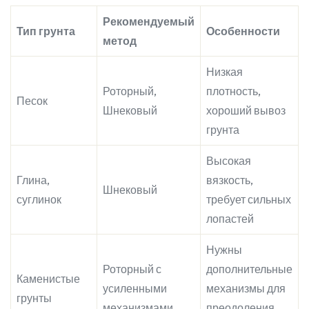
Рекомендуемый
Тип грунта
Особенности
метод
Низкая
Роторный,
плотность,
Песок
Шнековый
хороший вывоз
грунта
Высокая
Глина,
вязкость,
Шнековый
суглинок
требует сильных
лопастей
Нужны
Роторный с
дополнительные
Каменистые
усиленными
механизмы для
грунты
механизмами
преодоления