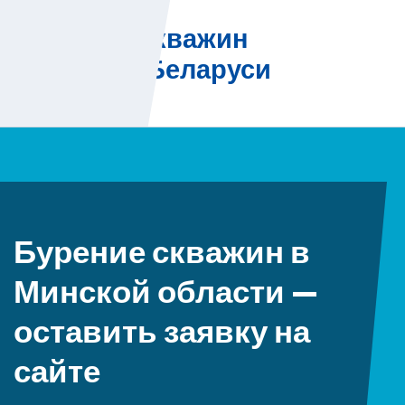
Skip
Бурение скважин
to
на воду в Беларуси
content
Бурение скважин в
Минской области —
оставить заявку на
сайте