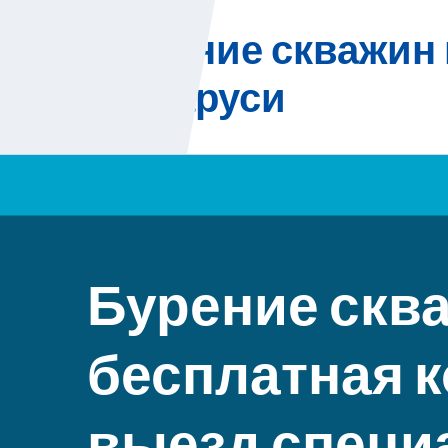
Skip
Бурение скважин 
to
content
Беларуси
Бурение скв
бесплатная к
выезд специ