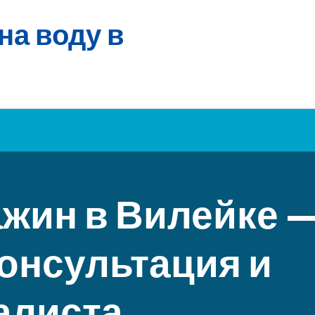
на воду в
ажин в Вилейке 
онсультация и
алиста