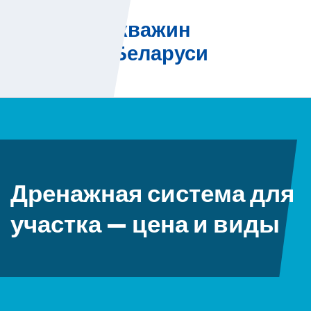
Skip
Бурение скважин
to
на воду в Беларуси
content
Дренажная система для
участка — цена и виды