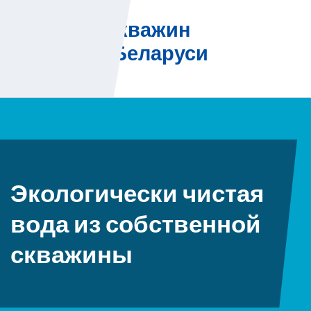
Skip
Бурение скважин
to
на воду в Беларуси
content
Экологически чистая
вода из собственной
скважины