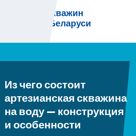
Skip
Бурение скважин
to
на воду в Беларуси
content
Из чего состоит
артезианская скважина
на воду — конструкция
и особенности