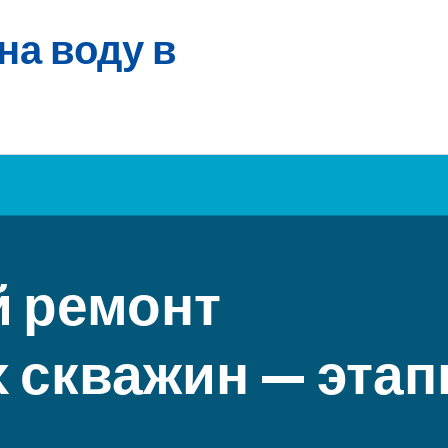
на воду в
 ремонт
 скважин — этап