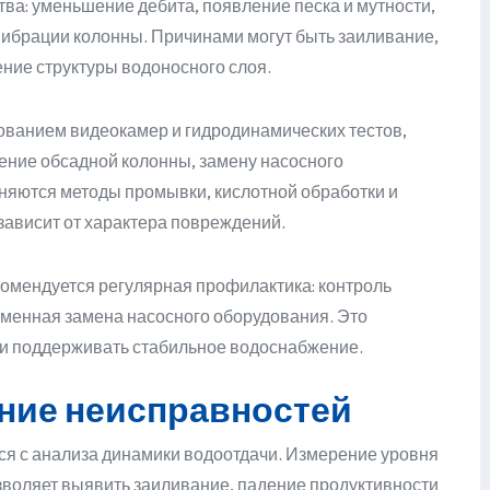
а: уменьшение дебита, появление песка и мутности,
вибрации колонны. Причинами могут быть заиливание,
ние структуры водоносного слоя.
ованием видеокамер и гидродинамических тестов,
ление обсадной колонны, замену насосного
няются методы промывки, кислотной обработки и
зависит от характера повреждений.
комендуется регулярная профилактика: контроль
еменная замена насосного оборудования. Это
 и поддерживать стабильное водоснабжение.
ние неисправностей
я с анализа динамики водоотдачи. Измерение уровня
зволяет выявить заиливание, падение продуктивности