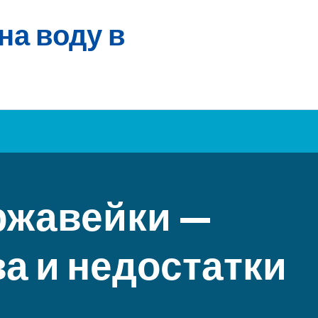
на воду в
ржавейки —
а и недостатки