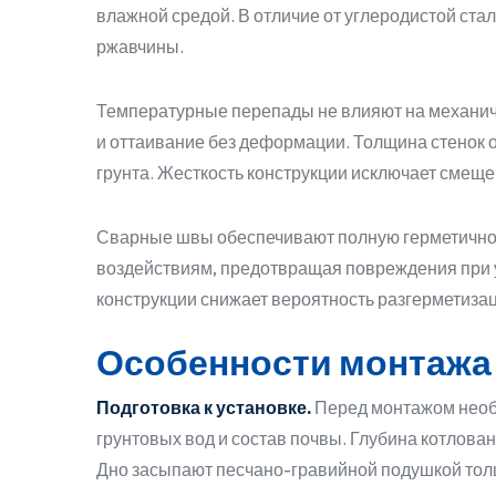
влажной средой. В отличие от углеродистой ста
ржавчины.
Температурные перепады не влияют на механич
и оттаивание без деформации. Толщина стенок 
грунта. Жесткость конструкции исключает смещ
Сварные швы обеспечивают полную герметичнос
воздействиям, предотвращая повреждения при у
конструкции снижает вероятность разгерметиза
Особенности монтажа 
Подготовка к установке.
Перед монтажом необх
грунтовых вод и состав почвы. Глубина котлова
Дно засыпают песчано-гравийной подушкой тол