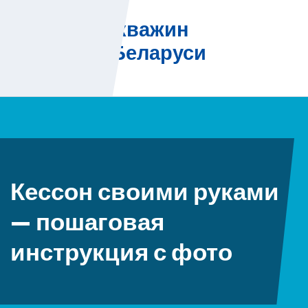
Skip
Бурение скважин
to
на воду в Беларуси
content
Кессон своими руками
— пошаговая
инструкция с фото