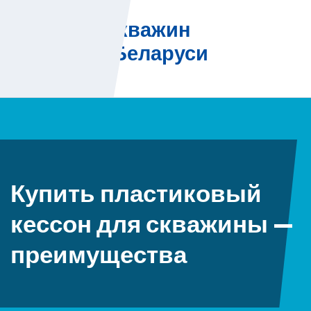
Skip
Бурение скважин
to
на воду в Беларуси
content
Купить пластиковый
кессон для скважины —
преимущества