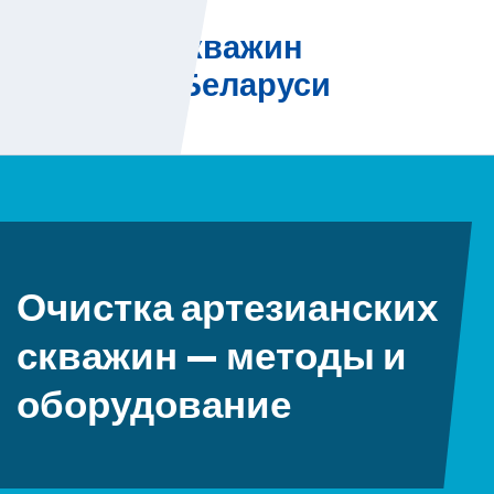
Skip
Бурение скважин
to
на воду в Беларуси
content
Очистка артезианских
скважин — методы и
оборудование