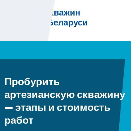
Skip
Бурение скважин
to
на воду в Беларуси
content
Пробурить
артезианскую скважину
— этапы и стоимость
работ