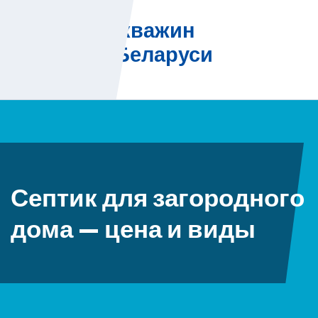
Skip
Бурение скважин
to
на воду в Беларуси
content
Септик для загородного
дома — цена и виды