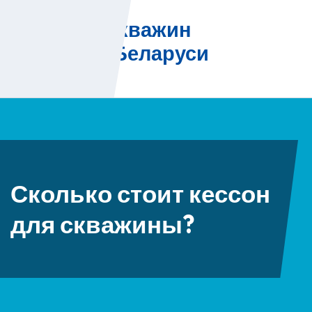
Skip
Бурение скважин
to
на воду в Беларуси
content
Сколько стоит кессон
для скважины?