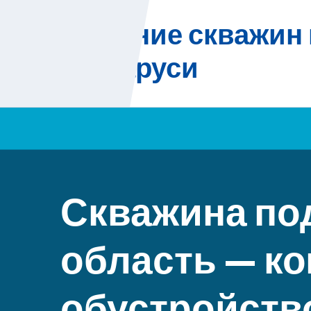
Skip
Бурение скважин 
to
content
Беларуси
Скважина по
область — к
обустройств