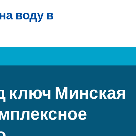
на воду в
д ключ Минская
омплексное
о