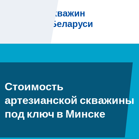
Skip
Бурение скважин
to
на воду в Беларуси
content
Стоимость
артезианской скважины
под ключ в Минске